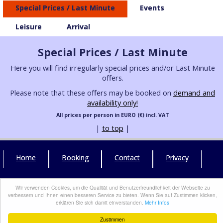
Special Prices / Last Minute
Events
Leisure
Arrival
Special Prices / Last Minute
Here you will find irregularly special prices and/or Last Minute
offers.
Please note that these offers may be booked on
demand and
availability only!
All prices per person in EURO (€) incl. VAT
|
to top
|
Home
Booking
Contact
Privacy
Login
Webdesign by Eifeler Webdesign
Wir verwenden Cookies, um die Qualität und Benutzerfreundlichkeit der Webseite zu
verbessern und Ihnen einen besseren Service zu bieten. Wenn Sie auf Zustimmen klicken,
erklären Sie sich damit einverstanden.
Mehr Infos
Zustimmen