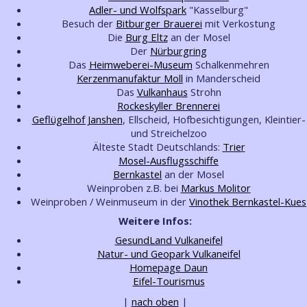
Adler- und Wolfspark
"Kasselburg"
Besuch der
Bitburger Brauerei
mit Verkostung
Die
Burg Eltz
an der Mosel
Der
Nürburgring
Das
Heimweberei-Museum
Schalkenmehren
Kerzenmanufaktur Moll
in Manderscheid
Das
Vulkanhaus
Strohn
Rockeskyller Brennerei
Geflügelhof Janshen
, Ellscheid, Hofbesichtigungen, Kleintier-
und Streichelzoo
Älteste Stadt Deutschlands:
Trier
Mosel-Ausflugsschiffe
Bernkastel
an der Mosel
Weinproben z.B. bei
Markus Molitor
Weinproben / Weinmuseum in der
Vinothek Bernkastel-Kues
Weitere Infos:
GesundLand Vulkaneifel
Natur- und Geopark Vulkaneifel
Homepage Daun
Eifel-Tourismus
|
nach oben
|